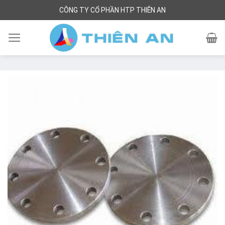
Skip
CÔNG TY CỔ PHẦN HTP THIÊN AN
to
content