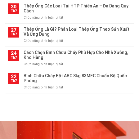
thép
trong
ống?
chọn
Thép Ống Các Loại Tại HTP Thiên An – Đa Dạng Quy
theo
30
công
quy
Cách
tiêu
Th7
nghiệp
cách,
chuẩn:
ở
Chức năng bình luận bị tắt
độ
đường
Thép
dày
kính,
Ống
Thép Ống Là Gì? Phân Loại Thép Ống Theo Sản Xuất
ống
27
độ
Các
Và Ứng Dụng
thép
Th7
dày,
Loại
cho
trọng
ở
Chức năng bình luận bị tắt
Tại
hệ
lượng
Thép
HTP
thống
Ống
Cách Chọn Bình Chữa Cháy Phù Hợp Cho Nhà Xưởng,
Thiên
24
cấp
Là
Kho Hàng
An
Th7
thoát
Gì?
–
nước
ở
Chức năng bình luận bị tắt
Phân
Đa
và
Cách
Loại
Dạng
PCCC
Chọn
Bình Chữa Cháy Bột ABC 8kg 83MEC Chuẩn Bộ Quốc
Thép
22
Quy
Bình
Phòng
Ống
Th7
Cách
Chữa
Theo
ở
Chức năng bình luận bị tắt
Cháy
Sản
Bình
Phù
Xuất
Chữa
Hợp
Và
Cháy
Cho
Ứng
Bột
Nhà
Dụng
ABC
Xưởng,
8kg
Kho
83MEC
Hàng
Chuẩn
Bộ
Quốc