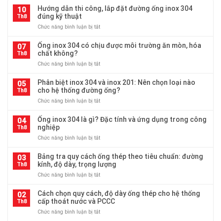
Hướng dẫn thi công, lắp đặt đường ống inox 304
10
đúng kỹ thuật
Th8
ở
Chức năng bình luận bị tắt
Hướng
dẫn
Ống inox 304 có chịu được môi trường ăn mòn, hóa
07
thi
chất không?
Th8
công,
ở
Chức năng bình luận bị tắt
lắp
Ống
đặt
inox
Phân biệt inox 304 và inox 201: Nên chọn loại nào
đường
05
304
cho hệ thống đường ống?
ống
Th8
có
inox
ở
Chức năng bình luận bị tắt
chịu
304
Phân
được
đúng
biệt
Ống inox 304 là gì? Đặc tính và ứng dụng trong công
môi
04
kỹ
inox
nghiệp
trường
Th8
thuật
304
ăn
ở
Chức năng bình luận bị tắt
và
mòn,
Ống
inox
hóa
inox
Bảng tra quy cách ống thép theo tiêu chuẩn: đường
201:
03
chất
304
kính, độ dày, trọng lượng
Nên
Th8
không?
là
chọn
ở
Chức năng bình luận bị tắt
gì?
loại
Bảng
Đặc
nào
tra
Cách chọn quy cách, độ dày ống thép cho hệ thống
tính
02
cho
quy
cấp thoát nước và PCCC
và
Th8
hệ
cách
ứng
thống
ở
Chức năng bình luận bị tắt
ống
dụng
đường
Cách