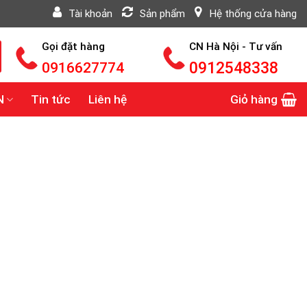
Tài khoản
Sản phẩm
Hệ thống cửa hàng
Gọi đặt hàng
CN Hà Nội - Tư vấn
0916627774
0912548338
N
Tin tức
Liên hệ
Giỏ hàng