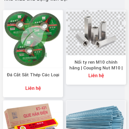
Nối ty ren M10 chính
hãng | Coupling Nut M10 |
HTP Thiên An
Đá Cắt Sắt Thép Các Loại
Liên hệ
Liên hệ