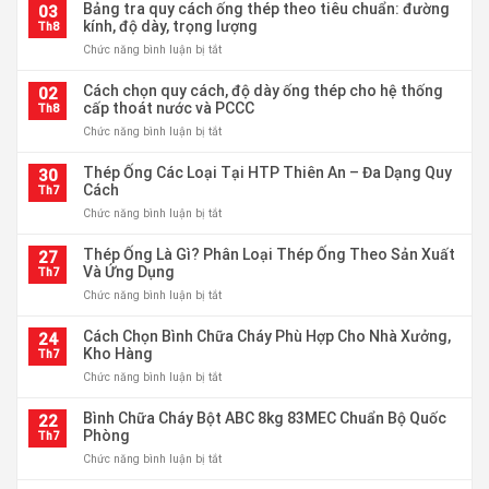
inox
Bảng tra quy cách ống thép theo tiêu chuẩn: đường
201:
03
304
kính, độ dày, trọng lượng
Nên
Th8
là
chọn
ở
Chức năng bình luận bị tắt
gì?
loại
Bảng
Đặc
nào
tra
Cách chọn quy cách, độ dày ống thép cho hệ thống
tính
02
cho
quy
cấp thoát nước và PCCC
và
Th8
hệ
cách
ứng
thống
ở
Chức năng bình luận bị tắt
ống
dụng
đường
Cách
thép
trong
ống?
chọn
Thép Ống Các Loại Tại HTP Thiên An – Đa Dạng Quy
theo
30
công
quy
Cách
tiêu
Th7
nghiệp
cách,
chuẩn:
ở
Chức năng bình luận bị tắt
độ
đường
Thép
dày
kính,
Ống
Thép Ống Là Gì? Phân Loại Thép Ống Theo Sản Xuất
ống
27
độ
Các
Và Ứng Dụng
thép
Th7
dày,
Loại
cho
trọng
ở
Chức năng bình luận bị tắt
Tại
hệ
lượng
Thép
HTP
thống
Ống
Cách Chọn Bình Chữa Cháy Phù Hợp Cho Nhà Xưởng,
Thiên
24
cấp
Là
Kho Hàng
An
Th7
thoát
Gì?
–
nước
ở
Chức năng bình luận bị tắt
Phân
Đa
và
Cách
Loại
Dạng
PCCC
Chọn
Bình Chữa Cháy Bột ABC 8kg 83MEC Chuẩn Bộ Quốc
Thép
22
Quy
Bình
Phòng
Ống
Th7
Cách
Chữa
Theo
ở
Chức năng bình luận bị tắt
Cháy
Sản
Bình
Phù
Xuất