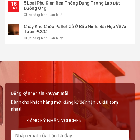
Chữa
5 Loại Phụ Kiện Ren Thông Dụng Trong Lắp Đặt
Hợp
18
Và
Cháy
Đường Ống
Cho
Th7
Ứng
Bột
Nhà
Dụng
ở
Chức năng bình luận bị tắt
ABC
Xưởng,
5
8kg
Kho
Loại
Cháy Kho Chứa Pallet Gỗ Ở Bắc Ninh: Bài Học Về An
83MEC
Hàng
Phụ
Toàn PCCC
Chuẩn
Kiện
Bộ
ở
Chức năng bình luận bị tắt
Ren
Quốc
Cháy
Thông
Phòng
Kho
Dụng
Chứa
Trong
Pallet
Lắp
Gỗ
Đặt
Ở
Đường
Bắc
Ống
Ninh:
Bài
Học
Đăng ký nhận tin khuyến mãi
Về
An
Dành cho khách hàng mới, đăng ký để nhận ưu đãi sớm
Toàn
PCCC
nhất!
ĐĂNG KÝ NHẬN VOUCHER