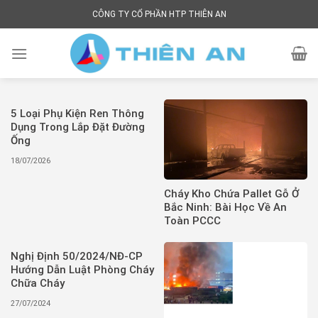
Tin
Skip
CÔNG TY CỔ PHẦN HTP THIÊN AN
to
Tức
content
-
Kiến
Thức
PCCC
5 Loại Phụ Kiện Ren Thông
Dụng Trong Lắp Đặt Đường
&
Ống
Ngành
18/07/2026
Nước
Cháy Kho Chứa Pallet Gỗ Ở
Bắc Ninh: Bài Học Về An
Toàn PCCC
Nghị Định 50/2024/NĐ-CP
Hướng Dẫn Luật Phòng Cháy
Chữa Cháy
27/07/2024