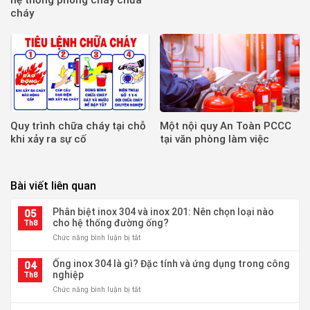
cháy
Quy trình chữa cháy tại chỗ
Một nội quy An Toàn PCCC
khi xảy ra sự cố
tại văn phòng làm việc
Bài viết liên quan
Phân biệt inox 304 và inox 201: Nên chọn loại nào
05
cho hệ thống đường ống?
Th8
ở
Chức năng bình luận bị tắt
Phân
biệt
Ống inox 304 là gì? Đặc tính và ứng dụng trong công
04
inox
nghiệp
Th8
304
ở
Chức năng bình luận bị tắt
và
Ống
inox