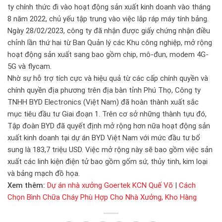
ty chính thức đi vào hoạt động sản xuất kinh doanh vào tháng
8 năm 2022, chủ yếu tập trung vào việc lắp ráp máy tính bảng.
Ngày 28/02/2023, công ty đã nhận được giấy chứng nhận điều
chỉnh lần thứ hai từ Ban Quản lý các Khu công nghiệp, mở rộng
hoạt động sản xuất sang bao gồm chip, mô-đun, modem 4G-
5G và flycam.
Nhờ sự hỗ trợ tích cực và hiệu quả từ các cấp chính quyền và
chính quyền địa phương trên địa bàn tỉnh Phú Thọ, Công ty
TNHH BYD Electronics (Việt Nam) đã hoàn thành xuất sắc
mục tiêu đầu tư Giai đoạn 1. Trên cơ sở những thành tựu đó,
Tập đoàn BYD đã quyết định mở rộng hơn nữa hoạt động sản
xuất kinh doanh tại dự án BYD Việt Nam với mức đầu tư bổ
sung là 183,7 triệu USD. Việc mở rộng này sẽ bao gồm việc sản
xuất các linh kiện điện tử bao gồm gốm sứ, thủy tinh, kim loại
và bảng mạch đồ họa.
Xem thêm:
Dự án nhà xưởng Goertek KCN Quế Võ
|
Cách
Chọn Bình Chữa Cháy Phù Hợp Cho Nhà Xưởng, Kho Hàng