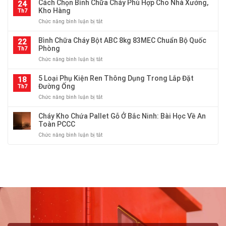
Cách Chọn Bình Chữa Cháy Phù Hợp Cho Nhà Xưởng,
Thiên
24
cấp
Là
Kho Hàng
An
Th7
thoát
Gì?
–
nước
ở
Chức năng bình luận bị tắt
Phân
Đa
và
Cách
Loại
Dạng
PCCC
Chọn
Bình Chữa Cháy Bột ABC 8kg 83MEC Chuẩn Bộ Quốc
Thép
22
Quy
Bình
Phòng
Ống
Th7
Cách
Chữa
Theo
ở
Chức năng bình luận bị tắt
Cháy
Sản
Bình
Phù
Xuất
Chữa
5 Loại Phụ Kiện Ren Thông Dụng Trong Lắp Đặt
Hợp
18
Và
Cháy
Đường Ống
Cho
Th7
Ứng
Bột
Nhà
Dụng
ở
Chức năng bình luận bị tắt
ABC
Xưởng,
5
8kg
Kho
Loại
Cháy Kho Chứa Pallet Gỗ Ở Bắc Ninh: Bài Học Về An
83MEC
Hàng
Phụ
Toàn PCCC
Chuẩn
Kiện
Bộ
ở
Chức năng bình luận bị tắt
Ren
Quốc
Cháy
Thông
Phòng
Kho
Dụng
Chứa
Trong
Pallet
Lắp
Gỗ
Đặt
Ở
Đường
Bắc
Ống
Ninh:
Bài
Học
Về