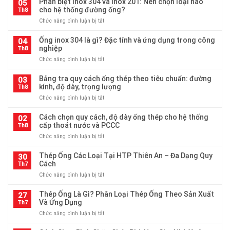
Phân biệt inox 304 và inox 201: Nên chọn loại nào
05
cho hệ thống đường ống?
Th8
ở
Chức năng bình luận bị tắt
Phân
biệt
Ống inox 304 là gì? Đặc tính và ứng dụng trong công
04
inox
nghiệp
Th8
304
ở
Chức năng bình luận bị tắt
và
Ống
inox
inox
Bảng tra quy cách ống thép theo tiêu chuẩn: đường
201:
03
304
kính, độ dày, trọng lượng
Nên
Th8
là
chọn
ở
Chức năng bình luận bị tắt
gì?
loại
Bảng
Đặc
nào
tra
Cách chọn quy cách, độ dày ống thép cho hệ thống
tính
02
cho
quy
cấp thoát nước và PCCC
và
Th8
hệ
cách
ứng
thống
ở
Chức năng bình luận bị tắt
ống
dụng
đường
Cách
thép
trong
ống?
chọn
Thép Ống Các Loại Tại HTP Thiên An – Đa Dạng Quy
theo
30
công
quy
Cách
tiêu
Th7
nghiệp
cách,
chuẩn:
ở
Chức năng bình luận bị tắt
độ
đường
Thép
dày
kính,
Ống
Thép Ống Là Gì? Phân Loại Thép Ống Theo Sản Xuất
ống
27
độ
Các
Và Ứng Dụng
thép
Th7
dày,
Loại
cho
trọng
ở
Chức năng bình luận bị tắt
Tại
hệ
lượng
Thép
HTP
thống
Ống