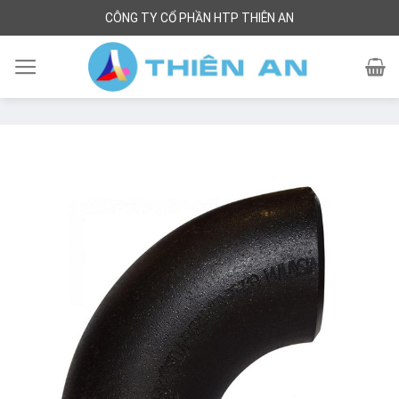
Skip
CÔNG TY CỔ PHẦN HTP THIÊN AN
to
content