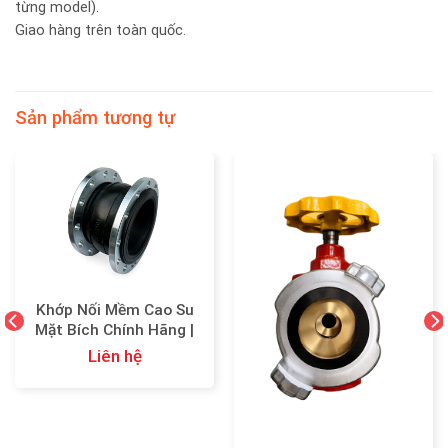
từng model).
Giao hàng trên toàn quốc.
Sản phẩm tương tự
Khớp Nối Mềm Cao Su
Mặt Bích Chính Hãng |
Chống Rung, Giảm Chấn
Liên hệ
Hiệu Quả