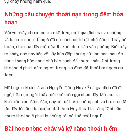
vụ cháy những năm qua.
Những câu chuyện thoát nạn trong đêm hỏa
hoạn
Với vụ cháy chung cư mini kể trên, một gia đình hai vợ chồng
và ba con nhỏ ở tầng 6 đã có cách xử trí rất chủ động. Thấy hô
hoán, chủ nhà dậy mở cửa thì khói đen tràn vào phòng. Biết xảy
ra cháy, anh này liền vội lấy búa đập khung sắt lan can, sau đó
dùng thang bắc sang nhà bên cạnh để thoát thân. Chỉ trong
khoảng 4 phút, năm người trong gia đình đã thoát ra ngoài an
toàn.
Một người khác, là anh Nguyễn Công Huy kể cả gia đình đã đi
ngủ, bất ngờ ngửi thấy mùi khói nên gọi nhau dậy. Mở cửa ra,
khói xộc vào đậm đặc, cay xè mắt. Vợ chồng anh và hai con đã
đu dây từ tầng ba xuống đất. Anh Huy thuật lại rằng “Chỉ cần
chậm khoảng 5 phút là chúng tôi có thể chết ngạt”.
Bài học phòng cháy và kỹ năng thoát hiểm