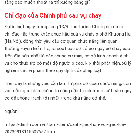
tầng cao muốn thoát ra thì xuống bằng gì?
Chỉ đạo của Chính phủ sau vụ cháy
Được biết ngay trong sáng 13/9 Thủ tướng Chính phủ đã có
chỉ đạo tập trung khắc phục hậu quả vụ cháy ở phố Khương Hạ
(Hà Nội), đồng thời yêu cầu cơ quan chức năng liên quan
thường xuyên kiểm tra, rà soát các cơ sở có nguy cơ cháy cao
trên địa bàn, nhất là các chung cư mini, cơ sở kinh doanh dịch
vụ cho thuê trọ có mật độ người ở cao, kịp thời phát hiện, xử lý
nghiêm các vi phạm theo quy định của pháp luật.
Trên đây là những việc cần làm từ phía cơ quan chức năng, còn
với mỗi người dân chúng ta cũng cần tự mình xem xét các nguy
cơ để phòng tránh tốt nhất trong khả năng có thể.
Nguồn:
https://dantri.com.vn/tam-diem/canh-giac-hon-voi-giac-lua-
20230913115507657.htm