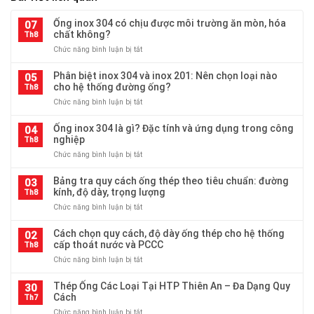
Ống inox 304 có chịu được môi trường ăn mòn, hóa
07
chất không?
Th8
ở
Chức năng bình luận bị tắt
Ống
inox
Phân biệt inox 304 và inox 201: Nên chọn loại nào
05
304
cho hệ thống đường ống?
Th8
có
ở
Chức năng bình luận bị tắt
chịu
Phân
được
biệt
Ống inox 304 là gì? Đặc tính và ứng dụng trong công
môi
04
inox
nghiệp
trường
Th8
304
ăn
ở
Chức năng bình luận bị tắt
và
mòn,
Ống
inox
hóa
inox
Bảng tra quy cách ống thép theo tiêu chuẩn: đường
201:
03
chất
304
kính, độ dày, trọng lượng
Nên
Th8
không?
là
chọn
ở
Chức năng bình luận bị tắt
gì?
loại
Bảng
Đặc
nào
tra
Cách chọn quy cách, độ dày ống thép cho hệ thống
tính
02
cho
quy
cấp thoát nước và PCCC
và
Th8
hệ
cách
ứng
thống
ở
Chức năng bình luận bị tắt
ống
dụng
đường
Cách
thép
trong
ống?
chọn
Thép Ống Các Loại Tại HTP Thiên An – Đa Dạng Quy
theo
30
công
quy
Cách
tiêu
Th7
nghiệp
cách,
chuẩn:
ở
Chức năng bình luận bị tắt