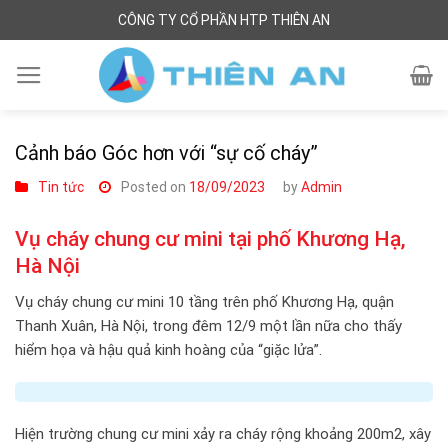
Skip
CÔNG TY CỔ PHẦN HTP THIÊN AN
to
content
Cảnh báo Góc hơn với “sự cố cháy”
Tin tức
Posted on
18/09/2023
by
Admin
Vụ cháy chung cư mini tại phố Khương Hạ,
Hà Nội
Vụ cháy chung cư mini 10 tầng trên phố Khương Hạ, quận
Thanh Xuân, Hà Nội, trong đêm 12/9 một lần nữa cho thấy
hiểm họa và hậu quả kinh hoàng của “giặc lửa”.
Hiện trường chung cư mini xảy ra cháy rộng khoảng 200m2, xây