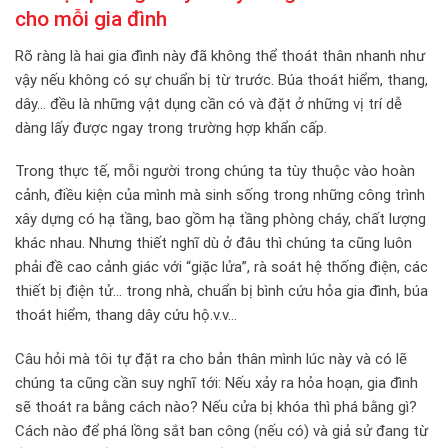
cho mỗi gia đình
Rõ ràng là hai gia đình này đã không thể thoát thân nhanh như
vậy nếu không có sự chuẩn bị từ trước. Búa thoát hiểm, thang,
dây… đều là những vật dụng cần có và đặt ở những vị trí dễ
dàng lấy được ngay trong trường hợp khẩn cấp.
Trong thực tế, mỗi người trong chúng ta tùy thuộc vào hoàn
cảnh, điều kiện của mình mà sinh sống trong những công trình
xây dựng có hạ tầng, bao gồm hạ tầng phòng cháy, chất lượng
khác nhau. Nhưng thiết nghĩ dù ở đâu thì chúng ta cũng luôn
phải đề cao cảnh giác với “giặc lửa”, rà soát hệ thống điện, các
thiết bị điện tử… trong nhà, chuẩn bị bình cứu hỏa gia đình, búa
thoát hiểm, thang dây cứu hộ.v.v…
Câu hỏi mà tôi tự đặt ra cho bản thân mình lúc này và có lẽ
chúng ta cũng cần suy nghĩ tới: Nếu xảy ra hỏa hoạn, gia đình
sẽ thoát ra bằng cách nào? Nếu cửa bị khóa thì phá bằng gì?
Cách nào để phá lồng sắt ban công (nếu có) và giả sử đang từ