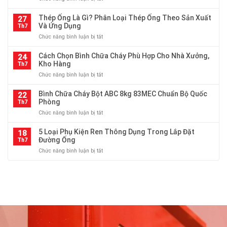
độ
đường
Thép
dày
kính,
Ống
Thép Ống Là Gì? Phân Loại Thép Ống Theo Sản Xuất
ống
27
độ
Các
Và Ứng Dụng
thép
Th7
dày,
Loại
cho
trọng
ở
Chức năng bình luận bị tắt
Tại
hệ
lượng
Thép
HTP
thống
Ống
Cách Chọn Bình Chữa Cháy Phù Hợp Cho Nhà Xưởng,
Thiên
24
cấp
Là
Kho Hàng
An
Th7
thoát
Gì?
–
nước
ở
Chức năng bình luận bị tắt
Phân
Đa
và
Cách
Loại
Dạng
PCCC
Chọn
Bình Chữa Cháy Bột ABC 8kg 83MEC Chuẩn Bộ Quốc
Thép
22
Quy
Bình
Phòng
Ống
Th7
Cách
Chữa
Theo
ở
Chức năng bình luận bị tắt
Cháy
Sản
Bình
Phù
Xuất
Chữa
5 Loại Phụ Kiện Ren Thông Dụng Trong Lắp Đặt
Hợp
18
Và
Cháy
Đường Ống
Cho
Th7
Ứng
Bột
Nhà
Dụng
ở
Chức năng bình luận bị tắt
ABC
Xưởng,
5
8kg
Kho
Loại
83MEC
Hàng
Phụ
Chuẩn
Kiện
Bộ
Ren
Quốc
Thông
Phòng
Dụng
Trong
Lắp