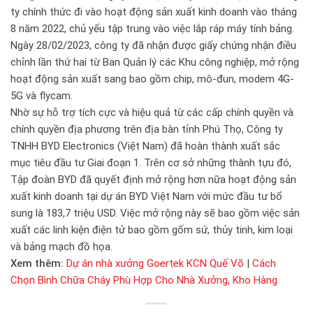
ty chính thức đi vào hoạt động sản xuất kinh doanh vào tháng
8 năm 2022, chủ yếu tập trung vào việc lắp ráp máy tính bảng.
Ngày 28/02/2023, công ty đã nhận được giấy chứng nhận điều
chỉnh lần thứ hai từ Ban Quản lý các Khu công nghiệp, mở rộng
hoạt động sản xuất sang bao gồm chip, mô-đun, modem 4G-
5G và flycam.
Nhờ sự hỗ trợ tích cực và hiệu quả từ các cấp chính quyền và
chính quyền địa phương trên địa bàn tỉnh Phú Thọ, Công ty
TNHH BYD Electronics (Việt Nam) đã hoàn thành xuất sắc
mục tiêu đầu tư Giai đoạn 1. Trên cơ sở những thành tựu đó,
Tập đoàn BYD đã quyết định mở rộng hơn nữa hoạt động sản
xuất kinh doanh tại dự án BYD Việt Nam với mức đầu tư bổ
sung là 183,7 triệu USD. Việc mở rộng này sẽ bao gồm việc sản
xuất các linh kiện điện tử bao gồm gốm sứ, thủy tinh, kim loại
và bảng mạch đồ họa.
Xem thêm:
Dự án nhà xưởng Goertek KCN Quế Võ
|
Cách
Chọn Bình Chữa Cháy Phù Hợp Cho Nhà Xưởng, Kho Hàng