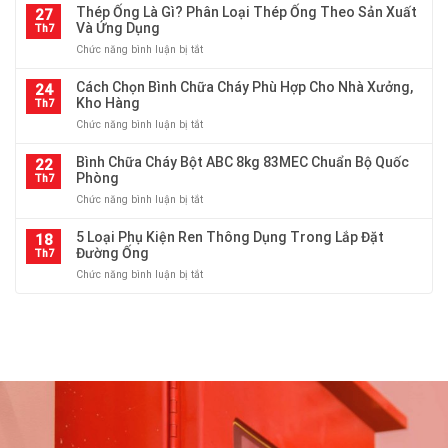
Ống
Thép Ống Là Gì? Phân Loại Thép Ống Theo Sản Xuất
ống
27
độ
Các
Và Ứng Dụng
thép
Th7
dày,
Loại
cho
trọng
ở
Chức năng bình luận bị tắt
Tại
hệ
lượng
Thép
HTP
thống
Ống
Cách Chọn Bình Chữa Cháy Phù Hợp Cho Nhà Xưởng,
Thiên
24
cấp
Là
Kho Hàng
An
Th7
thoát
Gì?
–
nước
ở
Chức năng bình luận bị tắt
Phân
Đa
và
Cách
Loại
Dạng
PCCC
Chọn
Bình Chữa Cháy Bột ABC 8kg 83MEC Chuẩn Bộ Quốc
Thép
22
Quy
Bình
Phòng
Ống
Th7
Cách
Chữa
Theo
ở
Chức năng bình luận bị tắt
Cháy
Sản
Bình
Phù
Xuất
Chữa
5 Loại Phụ Kiện Ren Thông Dụng Trong Lắp Đặt
Hợp
18
Và
Cháy
Đường Ống
Cho
Th7
Ứng
Bột
Nhà
Dụng
ở
Chức năng bình luận bị tắt
ABC
Xưởng,
5
8kg
Kho
Loại
83MEC
Hàng
Phụ
Chuẩn
Kiện
Bộ
Ren
Quốc
Thông
Phòng
Dụng
Trong
Lắp
Đặt