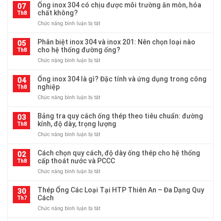
Ống inox 304 có chịu được môi trường ăn mòn, hóa
07
chất không?
Th8
ở
Chức năng bình luận bị tắt
Ống
inox
Phân biệt inox 304 và inox 201: Nên chọn loại nào
05
304
cho hệ thống đường ống?
Th8
có
ở
Chức năng bình luận bị tắt
chịu
Phân
được
biệt
Ống inox 304 là gì? Đặc tính và ứng dụng trong công
môi
04
inox
nghiệp
trường
Th8
304
ăn
ở
Chức năng bình luận bị tắt
và
mòn,
Ống
inox
hóa
inox
Bảng tra quy cách ống thép theo tiêu chuẩn: đường
201:
03
chất
304
kính, độ dày, trọng lượng
Nên
Th8
không?
là
chọn
ở
Chức năng bình luận bị tắt
gì?
loại
Bảng
Đặc
nào
tra
Cách chọn quy cách, độ dày ống thép cho hệ thống
tính
02
cho
quy
cấp thoát nước và PCCC
và
Th8
hệ
cách
ứng
thống
ở
Chức năng bình luận bị tắt
ống
dụng
đường
Cách
thép
trong
ống?
chọn
Thép Ống Các Loại Tại HTP Thiên An – Đa Dạng Quy
theo
30
công
quy
Cách
tiêu
Th7
nghiệp
cách,
chuẩn:
ở
Chức năng bình luận bị tắt
độ
đường
Thép
dày
kính,