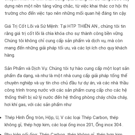
PCCC
dựng nên một nền tảng vững chắc, từ việc khai thác cơ hội thị
&
trường cho đến việc tạo nên những mối quan hệ đáng tin cậy.
Vật
Tư
Giá Trị Cốt Lõi và Sứ Mệnh: Tại HTP THIÊN AN , chúng tôi tin
Ngành
rằng giá trị cốt lõi là chìa khóa cho sự thành công bền vững.
Nước
Chúng tôi không chỉ cung cấp sản phẩm và dịch vụ, mà còn
mang đến những giải pháp tối ưu, và các lợi ích cho quy khách
hàng.
Sản Phẩm và Dịch Vụ: Chúng tôi tự hào cung cấp một loạt sản
phẩm đa dạng, và như là một nhà cung cấp giải pháp tổng thể
chuyên nghiệp và uy tín cho chủ đầu tư dự án, và các nhà thầu
công trình trong nước với các sản phẩm cung cấp cho các hệ
thống thiết bị xử lý nước đến hệ thống phòng cháy chữa cháy,
hơi khí gas, với các sản phẩm như
Thép Hình Ống tròn, Hộp, U, V các loại Thép Carbon, thép
không gỉ, thép hợp kim, các loại ống inox 201, Ống inox 304 .
Phụ kiện nối ống: Thép Carbon, thép không gỉ, thép hợp kim