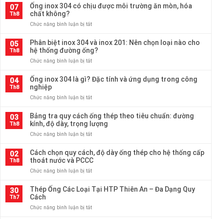
Ống inox 304 có chịu được môi trường ăn mòn, hóa
07
chất không?
Th8
ở
Chức năng bình luận bị tắt
Ống
inox
Phân biệt inox 304 và inox 201: Nên chọn loại nào cho
05
304
hệ thống đường ống?
Th8
có
ở
Chức năng bình luận bị tắt
chịu
Phân
được
biệt
Ống inox 304 là gì? Đặc tính và ứng dụng trong công
môi
04
inox
nghiệp
trường
Th8
304
ăn
ở
Chức năng bình luận bị tắt
và
mòn,
Ống
inox
hóa
inox
Bảng tra quy cách ống thép theo tiêu chuẩn: đường
201:
03
chất
304
kính, độ dày, trọng lượng
Nên
Th8
không?
là
chọn
ở
Chức năng bình luận bị tắt
gì?
loại
Bảng
Đặc
nào
tra
Cách chọn quy cách, độ dày ống thép cho hệ thống cấp
tính
02
cho
quy
thoát nước và PCCC
và
Th8
hệ
cách
ứng
thống
ở
Chức năng bình luận bị tắt
ống
dụng
đường
Cách
thép
trong
ống?
chọn
Thép Ống Các Loại Tại HTP Thiên An – Đa Dạng Quy
theo
30
công
quy
Cách
tiêu
Th7
nghiệp
cách,
chuẩn:
ở
Chức năng bình luận bị tắt
độ
đường
Thép
dày