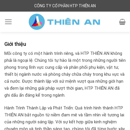
Skip
CÔNG TY CỔ PHẦN HTP THIÊN AN
to
content
Giới
Giới thiệu
Thiệu
Mỗi công ty có một hành trình riêng, và HTP THIÊN AN không
HTP
phải là ngoại lệ. Chúng tôi tự hào là một trong những người tiên
Thiên
phong trong lĩnh vực cung cấp và phân phối phụ kiện, vật tư,
thiết bị ngành nước và phòng cháy chữa cháy trong khu vực và
An
cả nước. Được thành lập với sứ mệnh vượt qua những giới hạn
–
và đem lại những giải pháp vượt thời gian, HTP THIÊN AN đã
Nhà
ghi dấu ấn đáng kể trong ngành.
Phân
Phối
Hành Trình Thành Lập và Phát Triển: Quá trình hình thành HTP
Thiết
THIÊN AN bắt nguồn từ niềm đam mê và tầm nhìn về tương lai
Bị
của những người sáng lập. Với sự kết hợp giữa kinh nghiệm
chuyên môn và tinh thần sáng tạo, chúng tôi đã từng bước xây