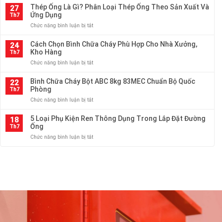
kính,
Ống
Thép Ống Là Gì? Phân Loại Thép Ống Theo Sản Xuất Và
ống
27
độ
Các
Ứng Dụng
thép
Th7
dày,
Loại
cho
trọng
ở
Chức năng bình luận bị tắt
Tại
hệ
lượng
Thép
HTP
thống
Ống
Cách Chọn Bình Chữa Cháy Phù Hợp Cho Nhà Xưởng,
Thiên
24
cấp
Là
Kho Hàng
An
Th7
thoát
Gì?
–
nước
ở
Chức năng bình luận bị tắt
Phân
Đa
và
Cách
Loại
Dạng
PCCC
Chọn
Bình Chữa Cháy Bột ABC 8kg 83MEC Chuẩn Bộ Quốc
Thép
22
Quy
Bình
Phòng
Ống
Th7
Cách
Chữa
Theo
ở
Chức năng bình luận bị tắt
Cháy
Sản
Bình
Phù
Xuất
Chữa
5 Loại Phụ Kiện Ren Thông Dụng Trong Lắp Đặt Đường
Hợp
18
Và
Cháy
Ống
Cho
Th7
Ứng
Bột
Nhà
Dụng
ở
Chức năng bình luận bị tắt
ABC
Xưởng,
5
8kg
Kho
Loại
83MEC
Hàng
Phụ
Chuẩn
Kiện
Bộ
Ren
Quốc
Thông
Phòng
Dụng
Trong
Lắp
Đặt