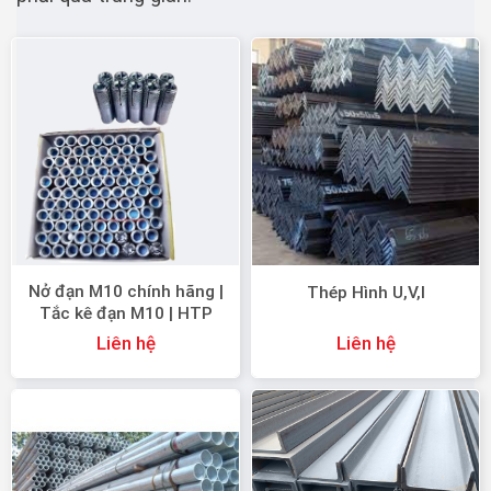
Nở đạn M10 chính hãng |
Thép Hình U,V,I
Tắc kê đạn M10 | HTP
Thiên An
Liên hệ
Liên hệ