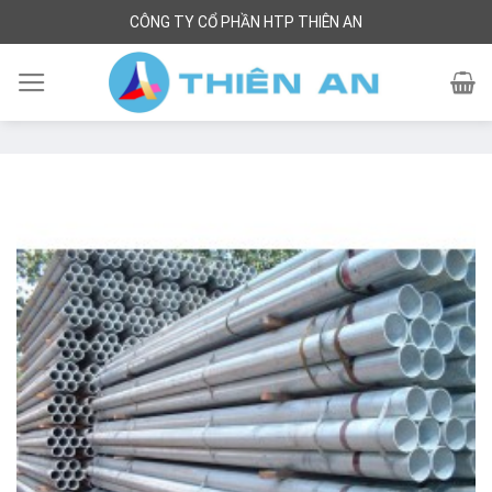
Skip
CÔNG TY CỔ PHẦN HTP THIÊN AN
to
content