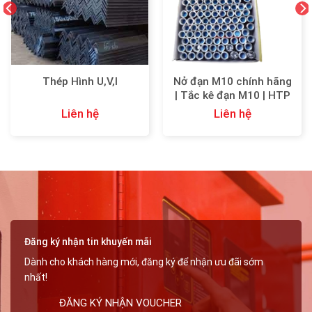
Nở đạn M10 chính hãng
Thép Hình U,V,I
| Tắc kê đạn M10 | HTP
Thiên An
Liên hệ
Liên hệ
Đăng ký nhận tin khuyến mãi
Dành cho khách hàng mới, đăng ký để nhận ưu đãi sớm
nhất!
ĐĂNG KÝ NHẬN VOUCHER