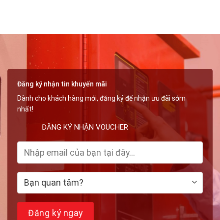
Hàng
Phụ
Chuẩn
Kiện
Bộ
Ren
Quốc
Thông
Phòng
Dụng
Trong
Lắp
Đặt
Đường
Ống
Đăng ký nhận tin khuyến mãi
Dành cho khách hàng mới, đăng ký để nhận ưu đãi sớm
nhất!
ĐĂNG KÝ NHẬN VOUCHER