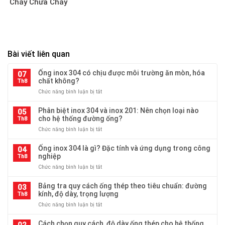
Cháy Chữa Cháy
Bài viết liên quan
Ống inox 304 có chịu được môi trường ăn mòn, hóa
07
chất không?
Th8
ở
Chức năng bình luận bị tắt
Ống
inox
Phân biệt inox 304 và inox 201: Nên chọn loại nào
05
304
cho hệ thống đường ống?
Th8
có
ở
Chức năng bình luận bị tắt
chịu
Phân
được
biệt
Ống inox 304 là gì? Đặc tính và ứng dụng trong công
môi
04
inox
nghiệp
trường
Th8
304
ăn
ở
Chức năng bình luận bị tắt
và
mòn,
Ống
inox
hóa
inox
Bảng tra quy cách ống thép theo tiêu chuẩn: đường
201:
03
chất
304
kính, độ dày, trọng lượng
Nên
Th8
không?
là
chọn
ở
Chức năng bình luận bị tắt
gì?
loại
Bảng
Đặc
nào
tra
Cách chọn quy cách, độ dày ống thép cho hệ thống
tính