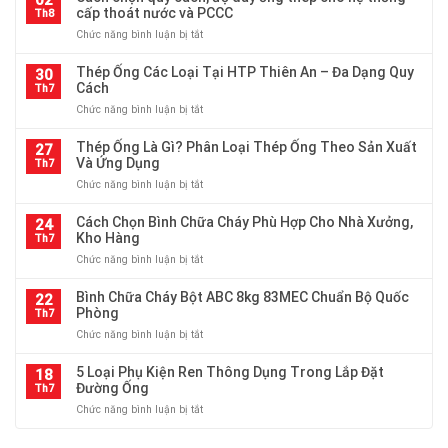
02
cho
quy
cấp thoát nước và PCCC
và
Th8
hệ
cách
ứng
thống
ở
Chức năng bình luận bị tắt
ống
dụng
đường
Cách
thép
trong
ống?
chọn
Thép Ống Các Loại Tại HTP Thiên An – Đa Dạng Quy
theo
30
công
quy
Cách
tiêu
Th7
nghiệp
cách,
chuẩn:
ở
Chức năng bình luận bị tắt
độ
đường
Thép
dày
kính,
Ống
Thép Ống Là Gì? Phân Loại Thép Ống Theo Sản Xuất
ống
27
độ
Các
Và Ứng Dụng
thép
Th7
dày,
Loại
cho
trọng
ở
Chức năng bình luận bị tắt
Tại
hệ
lượng
Thép
HTP
thống
Ống
Cách Chọn Bình Chữa Cháy Phù Hợp Cho Nhà Xưởng,
Thiên
24
cấp
Là
Kho Hàng
An
Th7
thoát
Gì?
–
nước
ở
Chức năng bình luận bị tắt
Phân
Đa
và
Cách
Loại
Dạng
PCCC
Chọn
Bình Chữa Cháy Bột ABC 8kg 83MEC Chuẩn Bộ Quốc
Thép
22
Quy
Bình
Phòng
Ống
Th7
Cách
Chữa
Theo
ở
Chức năng bình luận bị tắt
Cháy
Sản
Bình
Phù
Xuất
Chữa
5 Loại Phụ Kiện Ren Thông Dụng Trong Lắp Đặt
Hợp
18
Và
Cháy
Đường Ống
Cho
Th7
Ứng
Bột
Nhà
Dụng
ở
Chức năng bình luận bị tắt
ABC
Xưởng,
5
8kg
Kho
Loại
83MEC