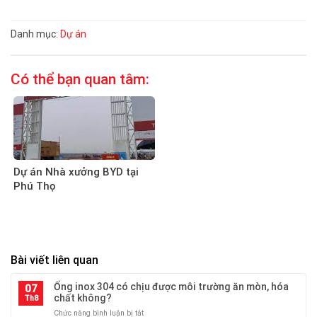
Danh mục:
Dự án
Có thể bạn quan tâm:
Dự án Nhà xưởng BYD tại
Phú Thọ
Bài viết liên quan
Ống inox 304 có chịu được môi trường ăn mòn, hóa
07
chất không?
Th8
ở
Chức năng bình luận bị tắt