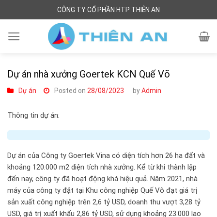
Skip
CÔNG TY CỔ PHẦN HTP THIÊN AN
to
content
Dự án nhà xưởng Goertek KCN Quế Võ
Dự án
Posted on
28/08/2023
by
Admin
Thông tin dự án:
Dự án của Công ty Goertek Vina có diện tích hơn 26 ha đất và
khoảng 120.000 m2 diện tích nhà xưởng. Kể từ khi thành lập
đến nay, công ty đã hoạt động khá hiệu quả. Năm 2021, nhà
máy của công ty đặt tại Khu công nghiệp Quế Võ đạt giá trị
sản xuất công nghiệp trên 2,6 tỷ USD, doanh thu vượt 3,28 tỷ
USD, giá trị xuất khẩu 2,86 tỷ USD, sử dụng khoảng 23.000 lao