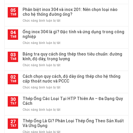
Ống
inox
Phân biệt inox 304 và inox 201: Nên chọn loại nào
05
304
cho hệ thống đường ống?
Th8
có
ở
Chức năng bình luận bị tắt
chịu
Phân
được
biệt
Ống inox 304 là gì? Đặc tính và ứng dụng trong công
môi
04
inox
nghiệp
trường
Th8
304
ăn
ở
Chức năng bình luận bị tắt
và
mòn,
Ống
inox
hóa
inox
Bảng tra quy cách ống thép theo tiêu chuẩn: đường
201:
03
chất
304
kính, độ dày, trọng lượng
Nên
Th8
không?
là
chọn
ở
Chức năng bình luận bị tắt
gì?
loại
Bảng
Đặc
nào
tra
Cách chọn quy cách, độ dày ống thép cho hệ thống
tính
02
cho
quy
cấp thoát nước và PCCC
và
Th8
hệ
cách
ứng
thống
ở
Chức năng bình luận bị tắt
ống
dụng
đường
Cách
thép
trong
ống?
chọn
Thép Ống Các Loại Tại HTP Thiên An – Đa Dạng Quy
theo
30
công
quy
Cách
tiêu
Th7
nghiệp
cách,
chuẩn:
ở
Chức năng bình luận bị tắt
độ
đường
Thép
dày
kính,
Ống
Thép Ống Là Gì? Phân Loại Thép Ống Theo Sản Xuất
ống
27
độ
Các
Và Ứng Dụng
thép
Th7
dày,
Loại
cho
trọng
ở
Chức năng bình luận bị tắt