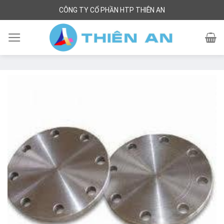
Skip
CÔNG TY CỔ PHẦN HTP THIÊN AN
to
content