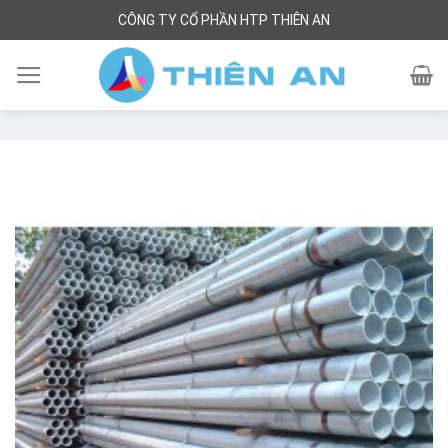
Skip
CÔNG TY CỔ PHẦN HTP THIÊN AN
to
content