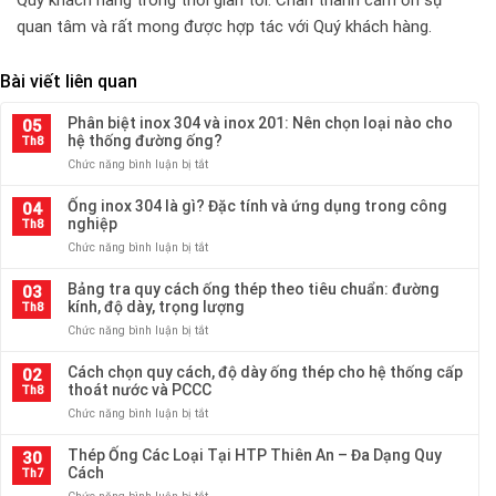
Quý khách hàng trong thời gian tới. Chân thành cảm ơn sự
quan tâm và rất mong được hợp tác với Quý khách hàng.
Bài viết liên quan
Phân biệt inox 304 và inox 201: Nên chọn loại nào cho
05
hệ thống đường ống?
Th8
ở
Chức năng bình luận bị tắt
Phân
biệt
Ống inox 304 là gì? Đặc tính và ứng dụng trong công
04
inox
nghiệp
Th8
304
ở
Chức năng bình luận bị tắt
và
Ống
inox
inox
Bảng tra quy cách ống thép theo tiêu chuẩn: đường
201:
03
304
kính, độ dày, trọng lượng
Nên
Th8
là
chọn
ở
Chức năng bình luận bị tắt
gì?
loại
Bảng
Đặc
nào
tra
Cách chọn quy cách, độ dày ống thép cho hệ thống cấp
tính
02
cho
quy
thoát nước và PCCC
và
Th8
hệ
cách
ứng
thống
ở
Chức năng bình luận bị tắt
ống
dụng
đường
Cách
thép
trong
ống?
chọn
Thép Ống Các Loại Tại HTP Thiên An – Đa Dạng Quy
theo
30
công
quy
Cách
tiêu
Th7
nghiệp
cách,
chuẩn:
ở