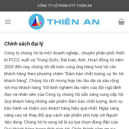
Chính
Skip
CÔNG TY CỔ PHẦN HTP THIÊN AN
to
Sách
content
Đại
Lý
-
Chính sách đại lý
HTP
Thiên
Công ty chúng tôi là một doanh nghiệp , chuyên phân phối thiết
bị PCCC xuất xứ Trung Quốc, Đài loan, Anh…Hoạt động từ năm
An
2020 đến nay, chúng tôi đã luôn cung ứng hàng hoá tới các
khách hàng theo phương châm “Đảm bảo chất lượng, uy tín tới
khách hàng”, Chúng tôi rất mong hợp tác lâu dài và sâu rộng
với mọi khách hàng. Với kinh nghiệm lâu năm của đội ngũ lãnh
đạo và nhân viên của Công ty, chúng tôi sẵn sàng cung cấp tới
Quý khách hàng những sản phẩm đảm bảo chất lượng, dịch vụ
bảo hành và chăm sóc khách hàng hiệu quả nhất. Ngày càng
nâng cao và thay đổi quy cách sản phẩm phù hợp với Người
tiêu dùng. Chúng tôi hi vọng sẽ là sự lựa chọn đúng đắn của