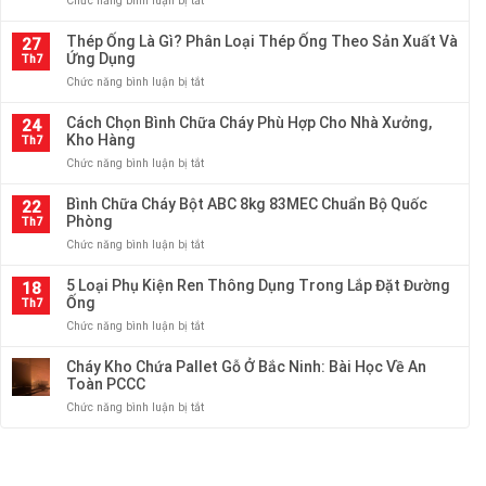
Chức năng bình luận bị tắt
độ
đường
Thép
dày
kính,
Ống
Thép Ống Là Gì? Phân Loại Thép Ống Theo Sản Xuất Và
ống
27
độ
Các
Ứng Dụng
thép
Th7
dày,
Loại
cho
trọng
ở
Chức năng bình luận bị tắt
Tại
hệ
lượng
Thép
HTP
thống
Ống
Cách Chọn Bình Chữa Cháy Phù Hợp Cho Nhà Xưởng,
Thiên
24
cấp
Là
Kho Hàng
An
Th7
thoát
Gì?
–
nước
ở
Chức năng bình luận bị tắt
Phân
Đa
và
Cách
Loại
Dạng
PCCC
Chọn
Bình Chữa Cháy Bột ABC 8kg 83MEC Chuẩn Bộ Quốc
Thép
22
Quy
Bình
Phòng
Ống
Th7
Cách
Chữa
Theo
ở
Chức năng bình luận bị tắt
Cháy
Sản
Bình
Phù
Xuất
Chữa
5 Loại Phụ Kiện Ren Thông Dụng Trong Lắp Đặt Đường
Hợp
18
Và
Cháy
Ống
Cho
Th7
Ứng
Bột
Nhà
Dụng
ở
Chức năng bình luận bị tắt
ABC
Xưởng,
5
8kg
Kho
Loại
Cháy Kho Chứa Pallet Gỗ Ở Bắc Ninh: Bài Học Về An
83MEC
Hàng
Phụ
Toàn PCCC
Chuẩn
Kiện
Bộ
ở
Chức năng bình luận bị tắt
Ren
Quốc
Cháy
Thông
Phòng
Kho
Dụng
Chứa
Trong
Pallet
Lắp