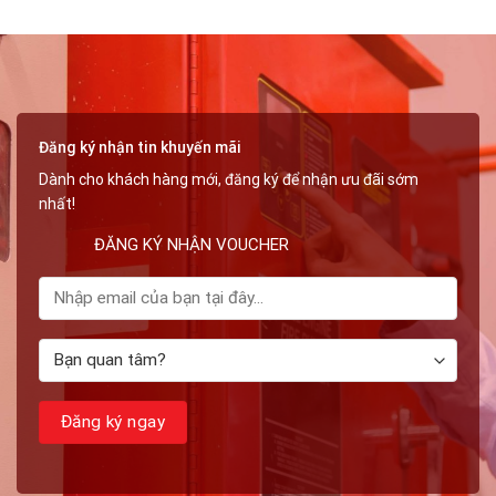
Gỗ
Đặt
Ở
Đường
Bắc
Ống
Ninh:
Bài
Học
Về
An
Đăng ký nhận tin khuyến mãi
Toàn
PCCC
Dành cho khách hàng mới, đăng ký để nhận ưu đãi sớm
nhất!
ĐĂNG KÝ NHẬN VOUCHER